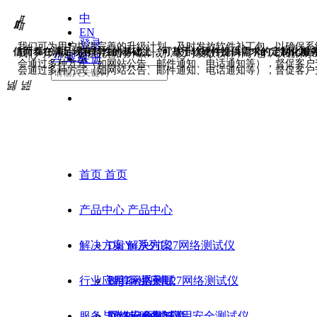
中
ꁲ
ꁲ
ꁲ
ꁲ
EN
登录
我们可为用户提供完善的升级计划，及时发放软件补丁包，以确保系
信而泰在满足现有特性的基础上，可基于软硬件提供需求的定制化服
信而泰在满足现有特性的基础上，可基于软硬件提供需求的定制化服
我们可为用户提供完善的升级计划，及时发放软件补丁包，以确保系
끠
搜索
注册
会通过多种方式（如网站公告、邮件通知、电话通知等），督促客户
会通过多种方式（如网站公告、邮件通知、电话通知等），督促客户
넳
넲
首页
首页
产品中心
产品中心
解决方案
DarYu系列L27网络测试仪
解决方案
行业应用
BigTao系列L27网络测试仪
智算网络测试
行业应用
服务与支持
DarPeng网络应用安全测试仪
网络安全测试
网络设备制造商
服务与支