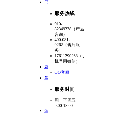
끅
服务热线
010-
82349338（产品
咨询）
400-081-
9262（售后服
务）
17611290268（手
机号同微信）
뀩
QQ客服
뀥
服务时间
周一至周五
9:00-18:00
낃