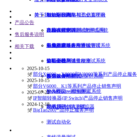
持
关于我们
Xcompass网络损伤仿真平台
智能网联汽车与工业互联网
电信运营商
关于我们
产品公告
HunterATE智能制造测试系统
（TSN）测试
高校实验室与测试教学应用
产品试用申请
公司介绍
售后服务说明
xnSight网络应用性能管理系统
卫星互联网融合通信测试
电力行业以太网测试
专业测试服务
新闻动态
相关下载
X-Launch网络性能测试系统
5/6G全栈测试
认证测试与计量校准
资料下载
公司公告
2025-10-15
넷
部分X6000、X8000和V8000等系列产品停止服
X-Vision网络智能探针系统
高速以太网测试
售后服务
合作伙伴招募
2025-10-15
넷
部分V6000、K1等系列产品停止销售声明
X-NetFuzzer模糊测试系统
IPv6协议一致性测试
加入我们
2025-07-22
넷
IP智能转换器(IP Switch)产品停止销售声明
2024-12-18
XWU系列多UE模拟器
网络损伤仿真测试
联系我们
넷
BigTao200产品停止服务声明
测试自动化