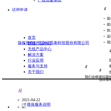
产线流量测试
ꁲ
试用申请
• 
专业测试服务
• 
产品咨询热线：010-82349338
您还没有选择分类数据，请先选择数据
• 
资料下载
• 
首页
售后服务热线：400-081-9262
• 
版权所有©
北京信而泰科技股份有限公司
数通产品中心
售后服务
无线产品中心
解决方案
行业应用
服务与支持
ꁲ
ꁲ
关于我们
我们会根据问题
信而泰
微信公众号
끅
2021-04-22
넷
维保服务说明