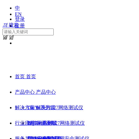
中
EN
登录
끠
搜索
注册
넳
넲
首页
首页
产品中心
产品中心
解决方案
DarYu系列L27网络测试仪
解决方案
行业应用
BigTao系列L27网络测试仪
智算网络测试
行业应用
服务与支持
DarPeng网络应用安全测试仪
网络安全测试
网络设备制造商
服务与支