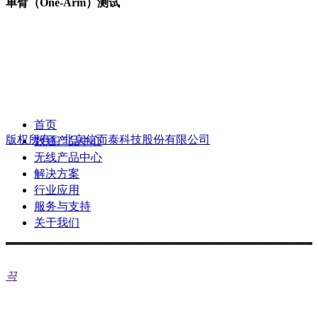
单臂（One-Arm）测试
测试端点发起应用会话对真实服务器（如网站）进行测试。在测试结构
一侧是测试发起点，另外一侧是被测试的真实服务。
产品咨询热线：010-82349338
首页
售后服务热线：400-081-9262
版权所有©
北京信而泰科技股份有限公司
数通产品中心
无线产品中心
解决方案
行业应用
服务与支持
关于我们
微信公众号
끅