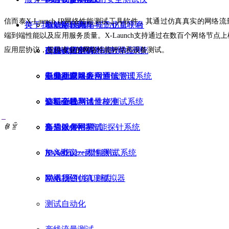
信而泰X-Launch IP网络性能测试工具软件，其通过仿真真实的网络
持
关于我们
Xcompass网络损伤仿真平台
智能网联汽车与工业互联网
电信运营商
关于我们
端到端性能以及应用服务质量。X-Launch支持通过在数百个网络节点
应用层协议，提供专业的网络性能评估和设备测试。
HunterATE智能制造测试系统
（TSN）测试
高校实验室与测试教学应用
产品试用申请
公司介绍
xnSight网络应用性能管理系统
卫星互联网融合通信测试
电力行业以太网测试
专业测试服务
新闻动态
X-Launch网络性能测试系统
5/6G全栈测试
认证测试与计量校准
资料下载
公司公告
ꁆ
ꁇ
X-Vision网络智能探针系统
高速以太网测试
售后服务
合作伙伴招募
X-NetFuzzer模糊测试系统
IPv6协议一致性测试
加入我们
XWU系列多UE模拟器
网络损伤仿真测试
联系我们
测试自动化