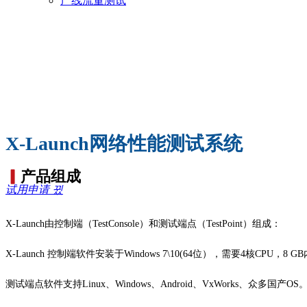
产线流量测试
X-Launch网络性能测试系统
▎
产品组成
试用申请
뀠
X-Launch
由控制端（
TestConsole
）和测试端点（
TestPoint
）组成：
X-Launch
控制端软件安装于
Windows 7\10(64
位），需要
4
核
CPU
，
8 GB
测试端点软件支持
Linux
、
Windows
、
Android
、
VxWorks
、众多国产
OS