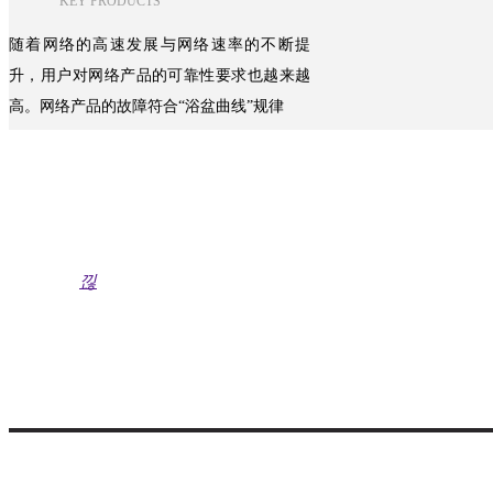
KEY PRODUCTS
随着网络的高速发展与网络速率的不断提
升，用户对网络产品的可靠性要求也越来越
高。网络产品的故障符合“浴盆曲线”规律
测试自动化
对于网络设备的测试来说，在效率，准确性
上是需要攻克和提升的重点。
낂
sales@xinertel.com（产品咨询）
support@xinertel.com（技术咨询）
官方微博