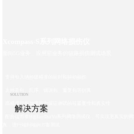
Xcompass-S系列网络损伤仪
面向5G业务、应用层业务的链路损伤测试场景
· 支持引入纳秒级精度的延时和抖动损伤
· 支持丢包、乱序、错误包、重复包等仿真
SOLUTION
· 高精度损伤加载能力保证测试的可重复性和真实性
解决方案
· 配合信而泰BigTao/DarYu系列网络测试仪，可实现更真
真，进行端到端的方案测试