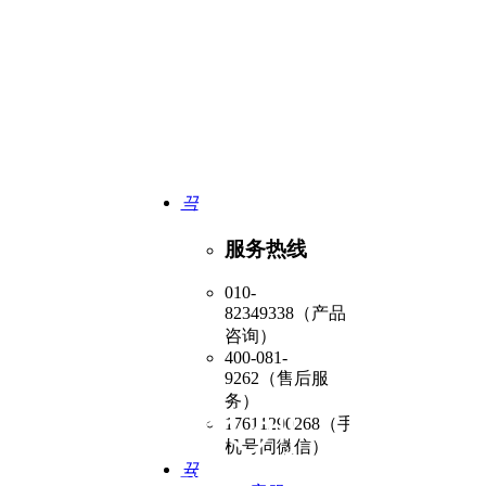
业
0G以太网测试仪供应商
끅
服务热线
010-
82349338（产品
咨询）
400-081-
9262（售后服
务）
-DarYu系列
17611290268（手
机号同微信）
뀩