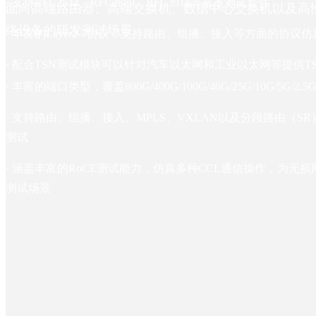
X-Launch网络性能测试系统
5/6G全栈测试
认证测试与计量校准
资料下载
公司公告
· 支持RFC2544、RFC2889、RFC3918等基准测试套件
面向高端路由器、高端交换机、数据中心交换机以及高
络设备的研发测试场景
· 丰富的Layer2-7协议，支持路由、组播、接入等方面的协议仿
X-Vision网络智能探针系统
高速以太网测试
售后服务
合作伙伴招募
· 配合TSN测试模块可以针对汽车以太网和工业以太网等提供T
X-NetFuzzer模糊测试系统
IPv6协议一致性测试
加入我们
· 丰富的端口类型，覆盖800G/400G/100G/40G/25G/10G/5G/2.
XWU系列多UE模拟器
网络损伤仿真测试
联系我们
· 支持路由、组播、接入、MPLS、VXLAN以及分段路由（S
测试
测试自动化
· 涵盖丰富的RoCE测试能力，仿真多种CCL通信操作，为无
产线流量测试
测试场景