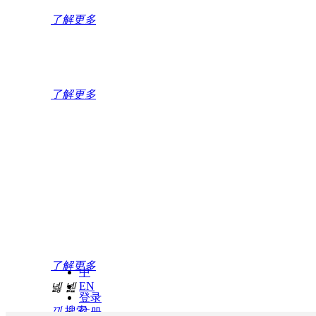
L2-7层高性能测试的统一平台，
了解更多
高精度网络损伤
了解更多
基于FPGA架构，时间精度高达5n
信而泰社区
为您提供有趣有料的网络技术与
了解更多
中
EN
넳
넲
登录
끠
搜索
注册