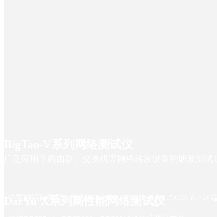
首页
首页
产品中心
产品中心
解决方案
DarYu系列L27网络测试仪
解决方案
行业应用
BigTao系列L27网络测试仪
智算网络测试
行业应用
服务与支持
DarPeng网络应用安全测试仪
网络安全测试
网络设备制造商
服务与支
BigTao-V系列网络测试仪
持
关于我们
Xcompass网络损伤仿真平台
智能网联汽车与工业互联网
电信运营商
关于我们
广泛应用于路由器、交换机等网络转发设备的研发测试
HunterATE智能制造测试系统
（TSN）测试
高校实验室与测试教学应用
产品试用申请
公司介绍
xnSight网络应用性能管理系统
卫星互联网融合通信测试
电力以太网测试
专业测试服务
新闻动态
· 丰富的端口类型，覆盖400G/100G/40G/25G/10G/5G/2.5G/GE
DarYu-X系列高性能网络测试仪