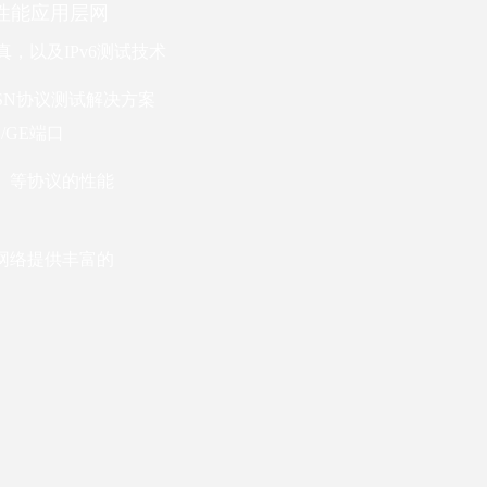
性能应用层网
真，以及IPv6测试技术
SN协议测试解决方案
5G/GE端口
R）等协议的性能
损网络提供丰富的