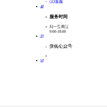
高性能、高密度、高速率
QQ客服
뀥
服务时间
仿真平台，为5G应用
周一至周五
9:00-18:00
낃
s，10GE接口支持最大时延损伤为800m
微信公众号
녕
网络测试技巧